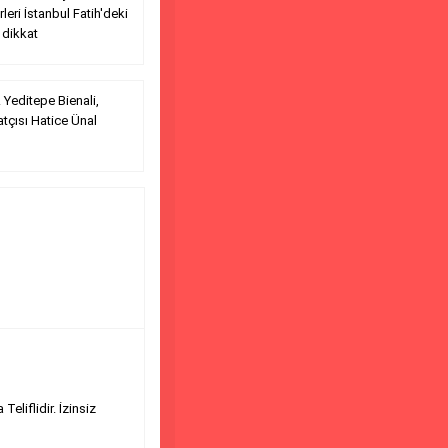
rleri İstanbul Fatih'deki
 dikkat
 Yeditepe Bienali,
tçısı Hatice Ünal
eliflidir. İzinsiz