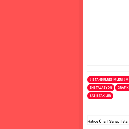
#ISTANBULRESIMLERI #
ENSTALASYON
GRAFIK
SATIŞTAKILER
Hatice Ünal | Sanat | İsta