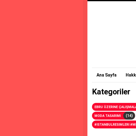
Ana Sayfa
Hakk
Kategoriler
EBRU ÜZERINE ÇALIŞMAL
(14)
MODA TASARIMI
#ISTANBULRESIMLERI #