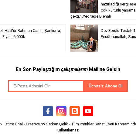
hazırladığı sergi ese
çok kültürlü yaşama
çekti.1.Yeditepe Bienali
öl, Halil'ür-Rahman Camii, Şanlıurfa,
Dev Ebrulu Tesbih 1.
, Fiyatı: 6.000₺
Fesübhanallah, Sana
En Son Paylaştığım
çalışmalarım
Mailine Gelsin
26
Hatice Ünal
- Creative by
Serkan Çelik
- Tüm İçerikler Sanat Eseri Kapsamında T
Kullanılamaz.