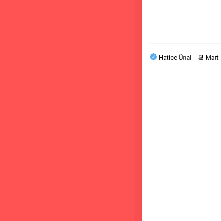
Hatice Ünal
📆
Mart 