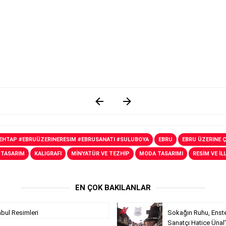
MEHTAP #EBRUÜZERINERESIM #EBRUSANATI #SULUBOYA
EBRU
EBRU ÜZERINE 
 TASARIM
KALIGRAFI
MİNYATÜR VE TEZHİP
MODA TASARIMI
RESİM VE İ
EN ÇOK BAKILANLAR
nbul Resimleri
Sokağın Ruhu, Enste
Sanatçı Hatice Ünal'ı