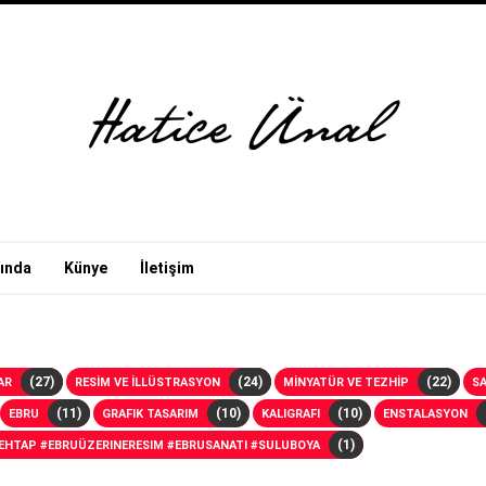
ında
Künye
İletişim
(27)
(24)
(22)
AR
RESİM VE İLLÜSTRASYON
MİNYATÜR VE TEZHİP
SA
(11)
(10)
(10)
EBRU
GRAFIK TASARIM
KALIGRAFI
ENSTALASYON
(1)
MEHTAP #EBRUÜZERINERESIM #EBRUSANATI #SULUBOYA