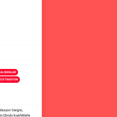
ÇALIŞMALAR
LLÜSTRASYON
lasyon Sergisi,
n Ebrulu kıyafetlerle