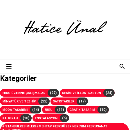
Kategoriler
(27)
(24)
EBRU ÜZERINE ÇALIŞMALAR
RESİM VE İLLÜSTRASYON
(22)
(17)
MİNYATÜR VE TEZHİP
SATIŞTAKILER
(14)
(11)
(10)
MODA TASARIMI
EBRU
GRAFIK TASARIM
(10)
(5)
KALIGRAFI
ENSTALASYON
#ISTANBULRESIMLERI #MEHTAP #EBRUÜZERINERESIM #EBRUSANATI