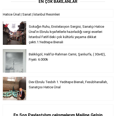
EN ÇOK BAKILANLAR
Hatice Ünal | Sanat | İstanbul Resimleri
Sokağın Ruhu, Enstelasyon Sergisi, Sanatçı Hatice
Ünal'ın Ebrulu kıyafetlerle hazırladığı sergi eserleri
İstanbul Fatih'deki çok kültürlü yaşama dikkat
çekti.1.Yeditepe Bienali
Balıklıgöl, Halil'ür-Rahman Camii, Şanlıurfa, ( 30x42),
Fiyatı: 6.000₺
Dev Ebrulu Tesbih 1. Yeditepe Bienali, Fesübhanallah,
Sanatçısı Hatice Ünal
En Son Paylaştığım
çalışmalarım
Mailine Gelsin