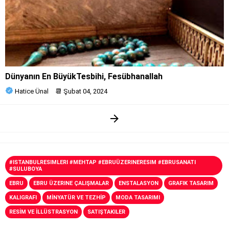
Dünyanın En BüyükTesbihi, Fesübhanallah
Hatice Ünal
📆
Şubat 04, 2024
#ISTANBULRESIMLERI #MEHTAP #EBRUÜZERINERESIM #EBRUSANATI
#SULUBOYA
EBRU
EBRU ÜZERINE ÇALIŞMALAR
ENSTALASYON
GRAFIK TASARIM
KALIGRAFI
MİNYATÜR VE TEZHİP
MODA TASARIMI
RESİM VE İLLÜSTRASYON
SATIŞTAKILER