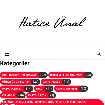
Kategoriler
(27)
(24)
EBRU ÜZERINE ÇALIŞMALAR
RESİM VE İLLÜSTRASYON
(22)
(17)
MİNYATÜR VE TEZHİP
SATIŞTAKILER
(14)
(11)
(10)
MODA TASARIMI
EBRU
GRAFIK TASARIM
(10)
(5)
KALIGRAFI
ENSTALASYON
#ISTANBULRESIMLERI #MEHTAP #EBRUÜZERINERESIM #EBRUSANATI