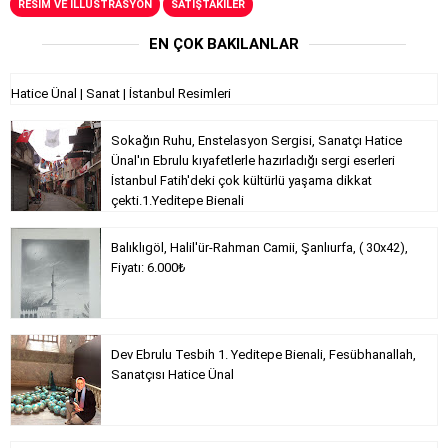
RESİM VE İLLÜSTRASYON
SATIŞTAKILER
EN ÇOK BAKILANLAR
Hatice Ünal | Sanat | İstanbul Resimleri
Sokağın Ruhu, Enstelasyon Sergisi, Sanatçı Hatice
Ünal'ın Ebrulu kıyafetlerle hazırladığı sergi eserleri
İstanbul Fatih'deki çok kültürlü yaşama dikkat
çekti.1.Yeditepe Bienali
Balıklıgöl, Halil'ür-Rahman Camii, Şanlıurfa, ( 30x42),
Fiyatı: 6.000₺
Dev Ebrulu Tesbih 1. Yeditepe Bienali, Fesübhanallah,
Sanatçısı Hatice Ünal