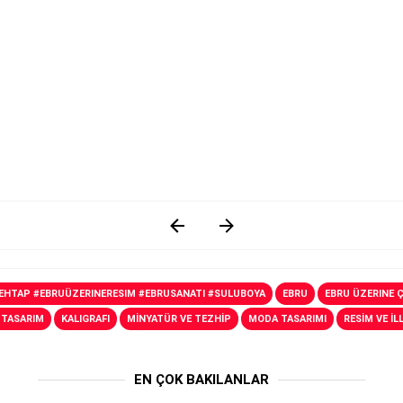
MEHTAP #EBRUÜZERINERESIM #EBRUSANATI #SULUBOYA
EBRU
EBRU ÜZERINE 
 TASARIM
KALIGRAFI
MİNYATÜR VE TEZHİP
MODA TASARIMI
RESİM VE İ
EN ÇOK BAKILANLAR