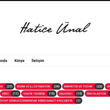
ında
Künye
İletişim
(27)
(24)
(22)
AR
RESİM VE İLLÜSTRASYON
MİNYATÜR VE TEZHİP
SA
(11)
(10)
(10)
EBRU
GRAFIK TASARIM
KALIGRAFI
ENSTALASYON
(1)
MEHTAP #EBRUÜZERINERESIM #EBRUSANATI #SULUBOYA