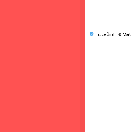
Hatice Ünal
📆
Mart 