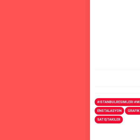
#ISTANBULRESIMLERI #
ENSTALASYON
GRAFIK
SATIŞTAKILER