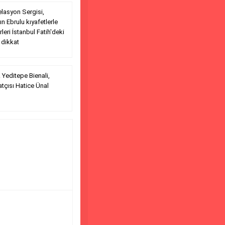
lasyon Sergisi,
n Ebrulu kıyafetlerle
rleri İstanbul Fatih'deki
 dikkat
 Yeditepe Bienali,
tçısı Hatice Ünal