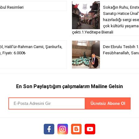
nbul Resimleri
Sokağın Ruhu, Enste
Sanatçı Hatice Ünal'ı
hazırladığı sergi ese
çok kültürlü yaşama
çekti.1.Yeditepe Bienali
öl, Halil'ür-Rahman Camii, Şanlıurfa,
Dev Ebrulu Tesbih 1.
, Fiyatı: 6.000₺
Fesübhanallah, Sana
En Son Paylaştığım
çalışmalarım
Mailine Gelsin