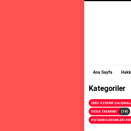
Ana Sayfa
Hakk
Kategoriler
EBRU ÜZERINE ÇALIŞMAL
(14)
MODA TASARIMI
#ISTANBULRESIMLERI #