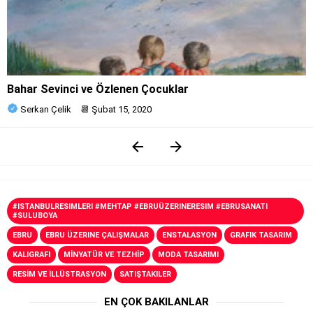
Bahar Sevinci ve Özlenen Çocuklar
Serkan Çelik
📆
Şubat 15, 2020
#ISTANBULRESIMLERI #MEHTAP #EBRUÜZERINERESIM #EBRUSANATI
#SULUBOYA
EBRU
EBRU ÜZERINE ÇALIŞMALAR
ENSTALASYON
GRAFIK TASARIM
KALIGRAFI
MİNYATÜR VE TEZHİP
MODA TASARIMI
RESİM VE İLLÜSTRASYON
SATIŞTAKILER
EN ÇOK BAKILANLAR