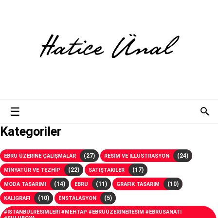
Kategoriler
(27)
(24)
EBRU ÜZERINE ÇALIŞMALAR
RESİM VE İLLÜSTRASYON
(22)
(17)
MİNYATÜR VE TEZHİP
SATIŞTAKILER
(14)
(11)
(10)
MODA TASARIMI
EBRU
GRAFIK TASARIM
(10)
(5)
KALIGRAFI
ENSTALASYON
#ISTANBULRESIMLERI #MEHTAP #EBRUÜZERINERESIM #EBRUSANATI